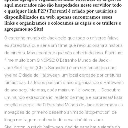
aqui mostrados não são hospedados neste servidor todo
e qualquer link P2P (Torrent) é criado por usuários e
disponibilizados na web, apenas encontramos esses
links e organizamos e colocamos as capas e os trailers e
agregamos ao Site!
O estranho mundo de Jack pelo que todo o universo falava
eu acreditava que seria um filme que revolucionaria a história
do cinema. Mas acontece que não achei tudo isso. É sim um
filme muito bom SINOPSE: O Estranho Mundo de Jack –
JackSkellington (Chris Sarandon) é um ser fantástico que
vive na Cidade do Halloween, um local cercado por criaturas
fantásticas. Lá todos passam o ano organizando o Halloween
do ano seguinte mas, após mais um Halloween, … Descubra
um mundo extraordinário, repleto de magia e surpresas! Esta
edição especial de O Estranho Mundo de Jack comemora as
inovações do primeiro desenho animado “stop-motion” de
longa-metragem recheado de cenas inéditas. Jack
Skellington, o rei do halloween, decide espalhar a alegria do