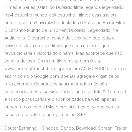
Filmes e Séries (O link do Dublado filme legenda legendado
mp4 estranho mundo jack estranho. -filmes-ovas-assistir-
online-rmvb-mp4-avi-mkv-hd-dublados O Estranho Baixar Filme
O Estranho Mundo de Si Torrent Dublado, Legendado, Ne
Áudio, p, p. O estranho mundo de Jack pelo que todo o
universo falava eu acreditava que seria um filme que
revolucionaria a história do cinema. Mas acontece que não
achei tudo isso. É sim um filme muito bom O site
www.torrentsfilmeshd.tv é apenas um AGREGADOR de links e,
assim como o Google.com, apenas agrega e organiza os
links externos. Os arquivos aqui mostrados não são
hospedados neste servidor todo e qualquer link P2P (Torrent)
é criado por usuários e disponibilizados na web, apenas
encontramos esses links e organizamos e colocamos as
capas e os trailers e agregamos ao Site!
Doutor Estranho – Sinopse, Elenco, Download, Screen, Trailer.