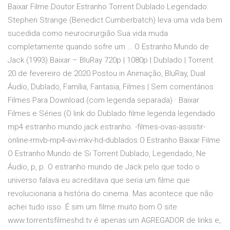
Baixar Filme Doutor Estranho Torrent Dublado Legendado:
Stephen Strange (Benedict Cumberbatch) leva uma vida bem
sucedida como neurocirurgião.Sua vida muda
completamente quando sofre um … O Estranho Mundo de
Jack (1993) Baixar – BluRay 720p | 1080p | Dublado | Torrent.
20 de fevereiro de 2020 Postou in Animação, BluRay, Dual
Áudio, Dublado, Família, Fantasia, Filmes | Sem comentários
Filmes Para Download (com legenda separada) · Baixar
Filmes e Séries (O link do Dublado filme legenda legendado
mp4 estranho mundo jack estranho. -filmes-ovas-assistir-
online-rmvb-mp4-avi-mkv-hd-dublados O Estranho Baixar Filme
O Estranho Mundo de Si Torrent Dublado, Legendado, Ne
Áudio, p, p. O estranho mundo de Jack pelo que todo o
universo falava eu acreditava que seria um filme que
revolucionaria a história do cinema. Mas acontece que não
achei tudo isso. É sim um filme muito bom O site
www.torrentsfilmeshd.tv é apenas um AGREGADOR de links e,