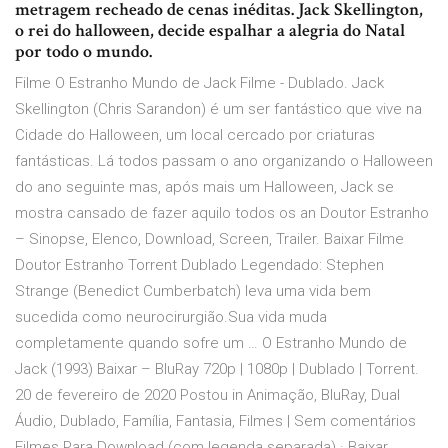
metragem recheado de cenas inéditas. Jack Skellington,
o rei do halloween, decide espalhar a alegria do Natal
por todo o mundo.
Filme O Estranho Mundo de Jack Filme - Dublado. Jack
Skellington (Chris Sarandon) é um ser fantástico que vive na
Cidade do Halloween, um local cercado por criaturas
fantásticas. Lá todos passam o ano organizando o Halloween
do ano seguinte mas, após mais um Halloween, Jack se
mostra cansado de fazer aquilo todos os an Doutor Estranho
– Sinopse, Elenco, Download, Screen, Trailer. Baixar Filme
Doutor Estranho Torrent Dublado Legendado: Stephen
Strange (Benedict Cumberbatch) leva uma vida bem
sucedida como neurocirurgião.Sua vida muda
completamente quando sofre um … O Estranho Mundo de
Jack (1993) Baixar – BluRay 720p | 1080p | Dublado | Torrent.
20 de fevereiro de 2020 Postou in Animação, BluRay, Dual
Áudio, Dublado, Família, Fantasia, Filmes | Sem comentários
Filmes Para Download (com legenda separada) · Baixar