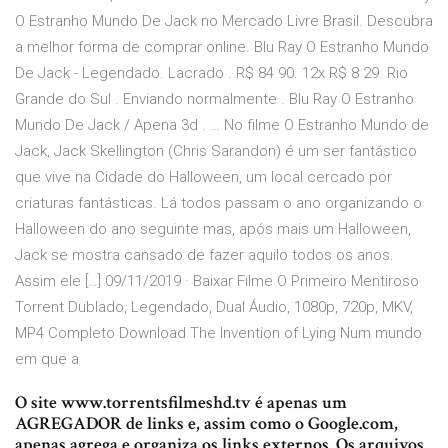
O Estranho Mundo De Jack no Mercado Livre Brasil. Descubra
a melhor forma de comprar online. Blu Ray O Estranho Mundo
De Jack - Legendado. Lacrado . R$ 84 90. 12x R$ 8 29. Rio
Grande do Sul . Enviando normalmente . Blu Ray O Estranho
Mundo De Jack / Apena 3d . … No filme O Estranho Mundo de
Jack, Jack Skellington (Chris Sarandon) é um ser fantástico
que vive na Cidade do Halloween, um local cercado por
criaturas fantásticas. Lá todos passam o ano organizando o
Halloween do ano seguinte mas, após mais um Halloween,
Jack se mostra cansado de fazer aquilo todos os anos.
Assim ele […] 09/11/2019 · Baixar Filme O Primeiro Mentiroso
Torrent Dublado, Legendado, Dual Áudio, 1080p, 720p, MKV,
MP4 Completo Download The Invention of Lying Num mundo
em que a
O site www.torrentsfilmeshd.tv é apenas um
AGREGADOR de links e, assim como o Google.com,
apenas agrega e organiza os links externos. Os arquivos