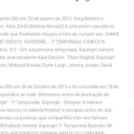
 pela CBS em 22 de janeiro de 2015. Greg Berlanti e
s. Kara Zor-El (Melissa Benoist) é uma jovem nascida no
 decide que finalmente chegou a hora de cumprir seu GANHE
 CRÉDITO. SUPERGIRL - 1ª TEMPORADA COMPLETA.
tica: 3/5. - Em sua primeira temporada, Supergirl cumpre
ar uma excelente Kara Danvers. Título Original, Supergirl:
oist, Mehcad Brooks,Chyler Leigh ,Jeremy Jordan, David
 na CBS em 26 de Outubro de 2015 e foi concluída em 18 de
 episódios ao todo. Momentos antes da destruição de
girl - 1ª Temporada. Supergirl . Sinopse: A trama é
que nasceu no planeta Krypton e escapou antes de sua
scondeu os poderes que compartilha com seu famoso
08 Dublado Assistir Supergirl 1ª Temporada Episodio 08
PISÓDIOS ADICIONADOS SEMANALMENTE OU CONFORME